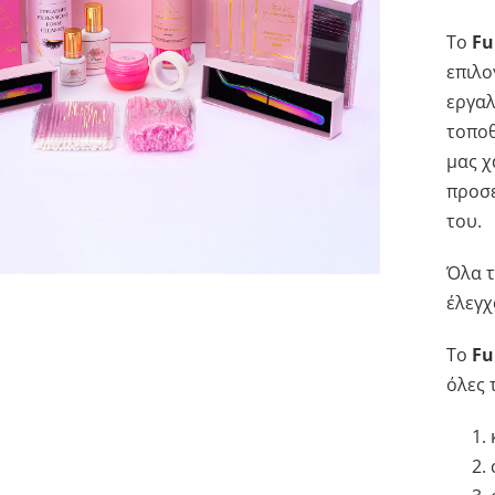
Το
Fu
επιλο
εργαλ
τοποθ
μας χ
προσε
του.
Όλα τ
έλεγχ
Το
Fu
όλες 