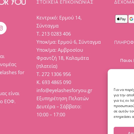
ΣΤΟΙΧΕΊΑ ΕΠΙΚΟΙΝΩΝΊΑΣ
ΔΕΧΟΜΑ
Κεντρικό: Ερμού 14,
Σύνταγμα
Τ. 213 0283 406
Υποκ/μα: Ερμού 6, Σύνταγμα
ΠΛΗΡΟΦ
Υποκ/μα: Αμβροσίου
αι
Φραντζή 18, Καλαμάτα
Ποιοι
ανομέας
(πλατεία)
elashes for
Επικο
Τ. 272 1306 956
Κ. 693 4865 090
Ο λογ
Για να παρέ
info@eyelashesforyou.gr
μας είναι
για την απ
Εξυπηρέτηση Πελατών
για τις εν 
το ΕΟΦ.
προσωπικού
Δευτέρα – Σάββατο:
σε αυτόν το
10:00 – 17:00
επηρεάσει α
Απ