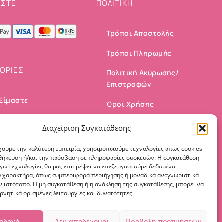
ΣΤΕ
ΠΟΛΙΤΙΚΗ
Τρόποι Αποστολής
Τρόποι Πληρωμής
ΟΡΙΕΣ
Πολιτική Ακύρωσης/
Επιστροφών
 Είμαστε
Όροι Χρήσης
ινωνία
Πολιτική Cookies
Διαχείριση Συγκατάθεσης
αριασμός μου
χουμε την καλύτερη εμπειρία, χρησιμοποιούμε τεχνολογίες όπως cookies
οθήκευση ή/και την πρόσβαση σε πληροφορίες συσκευών. Η συγκατάθεση
λόγω τεχνολογίες θα μας επιτρέψει να επεξεργαστούμε δεδομένα
 χαρακτήρα, όπως συμπεριφορά περιήγησης ή μοναδικά αναγνωριστικά
ν ιστότοπο. Η μη συγκατάθεση ή η ανάκληση της συγκατάθεσης, μπορεί να
ρνητικά ορισμένες λειτουργίες και δυνατότητες.
οδοχή
Δεν αποδέχομαι
Προβολή προτιμήσεων