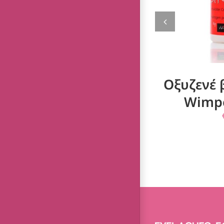
Οξυζενέ
Wimpe