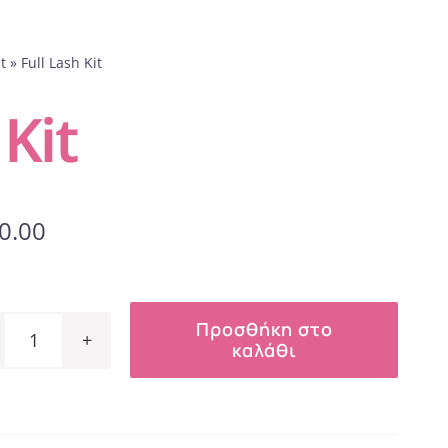
t
»
Full Lash Kit
 Kit
0.00
Προσθήκη στο
καλάθι
Full
Lash
Kit
ποσότητα