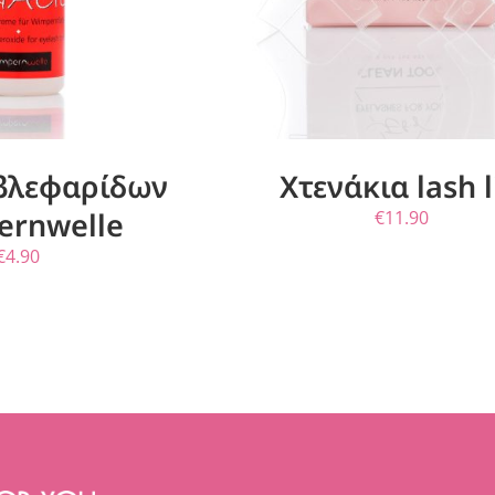
 βλεφαρίδων
Χτενάκια lash l
rnwelle
€
11.90
€
4.90