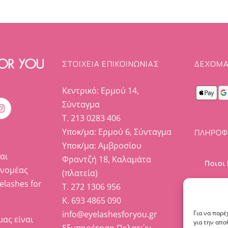
ΣΤΟΙΧΕΊΑ ΕΠΙΚΟΙΝΩΝΊΑΣ
ΔΕΧΟΜΑ
Κεντρικό: Ερμού 14,
Σύνταγμα
Τ. 213 0283 406
Υποκ/μα: Ερμού 6, Σύνταγμα
ΠΛΗΡΟΦ
Υποκ/μα: Αμβροσίου
αι
Φραντζή 18, Καλαμάτα
Ποιοι
ανομέας
(πλατεία)
elashes for
Επικο
Τ. 272 1306 956
Κ. 693 4865 090
Ο λογ
info@eyelashesforyou.gr
Για να παρέ
μας είναι
για την απ
Εξυπηρέτηση Πελατών