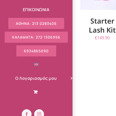
ΕΠΙΚΟΙΝΩΝΙΑ
Starter
ΑΘΗΝΑ: 213 0283406
Lash Kit
ΚΑΛΑΜΑΤΑ: 272 1306956
€
149.90
6934865090
Ο Λογαριασμός μου
Facebook
Instagram