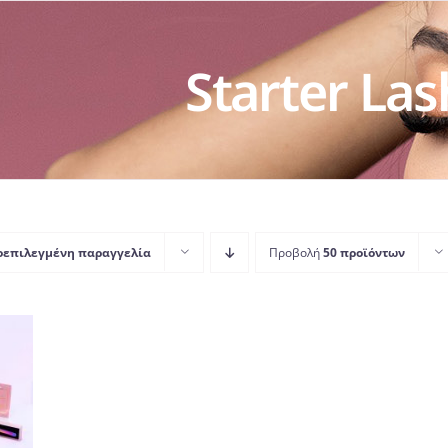
Starter Las
οεπιλεγμένη παραγγελία
Προβολή
50 προϊόντων
ΤΟ
Σ