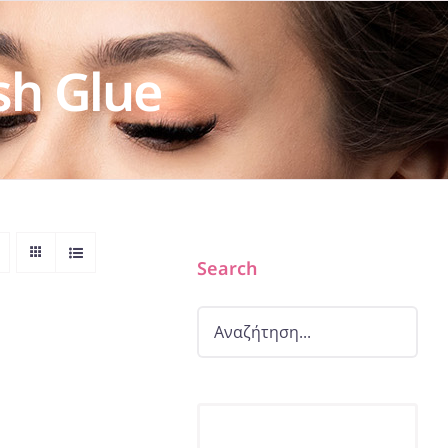
sh Glue
Search