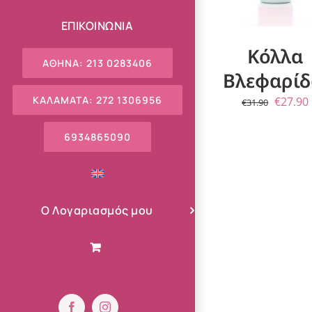
ΕΠΙΚΟΙΝΩΝΙΑ
Κόλλα
ΑΘΗΝΑ: 213 0283406
Βλεφαρί
ΚΑΛΑΜΑΤΑ: 272 1306956
Origina
€
27.90
€
31.90
price
6934865090
was:
€31.90.
Ο Λογαριασμός μου
Facebook
Instagram