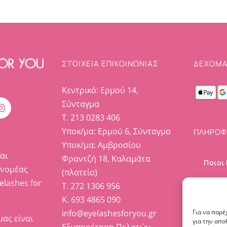
ΣΤΟΙΧΕΊΑ ΕΠΙΚΟΙΝΩΝΊΑΣ
ΔΕΧΟΜΑ
Κεντρικό: Ερμού 14,
Σύνταγμα
Τ. 213 0283 406
Υποκ/μα: Ερμού 6, Σύνταγμα
ΠΛΗΡΟΦ
Υποκ/μα: Αμβροσίου
αι
Φραντζή 18, Καλαμάτα
Ποιοι
ανομέας
(πλατεία)
elashes for
Επικο
Τ. 272 1306 956
Κ. 693 4865 090
Ο λογ
info@eyelashesforyou.gr
Για να παρέ
μας είναι
για την απ
Εξυπηρέτηση Πελατών