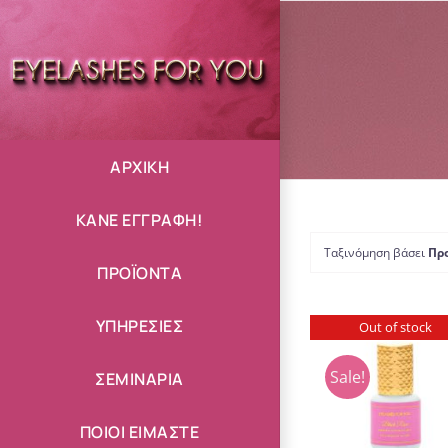
Μετάβαση
στο
περιεχόμενο
ΑΡΧΙΚΗ
ΚΑΝΕ ΕΓΓΡΑΦΗ!
Ταξινόμηση βάσει
Πρ
ΠΡΟΪΟΝΤΑ
ΥΠΗΡΕΣΙΕΣ
Out of stock
Sale!
ΣΕΜΙΝΑΡΙΑ
ΛΕΠΤΟΜΈΡΕΙΕ
ΠΟΙΟΙ ΕΙΜΑΣΤΕ